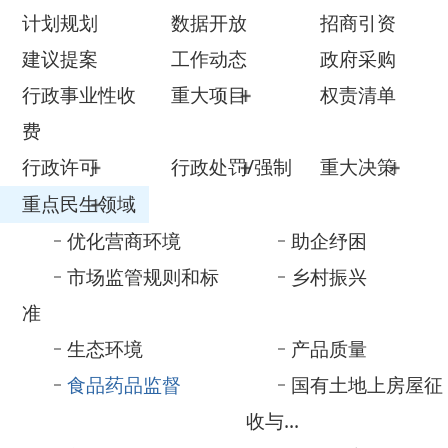
行政事业性收
重大项目
权责清单
费
行政许可
行政处罚/强制
重大决策
重点民生领域
优化营商环境
助企纾困
市场监管规则和标
乡村振兴
准
生态环境
产品质量
食品药品监督
国有土地上房屋征
收与...
养老服务
义务教育
公共文化服务
自然资源
医疗卫生
减税降费
审计信息
涉农补贴
重大建设项目
公共资源配置