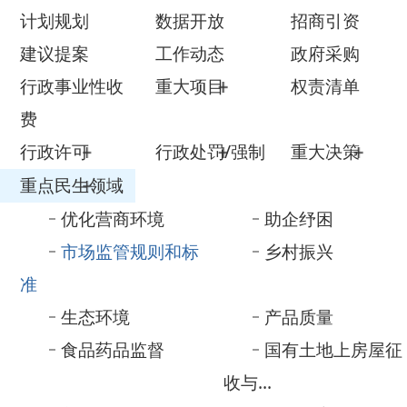
行政事业性收
重大项目
权责清单
费
行政许可
行政处罚/强制
重大决策
重点民生领域
优化营商环境
助企纾困
市场监管规则和标
乡村振兴
准
生态环境
产品质量
食品药品监督
国有土地上房屋征
收与...
养老服务
义务教育
公共文化服务
自然资源
医疗卫生
减税降费
审计信息
涉农补贴
重大建设项目
公共资源配置