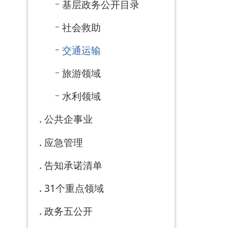
政府信
息公开
年报
依 申 请
公 开
乡镇街
道部门
公开