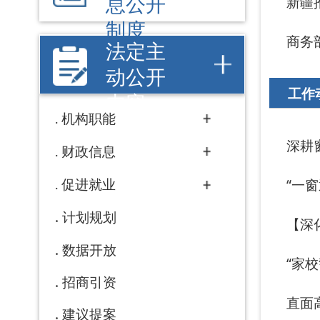
深耕窗口“一窗通
财政信息
促进就业
“一窗通办”跑
计划规划
【深化放管服】
数据开放
“家校警联动+
招商引资
直面高温“烤”验
建议提案
工作动态
政府采购
行政事业性收费
重大项目
权责清单
行政许可