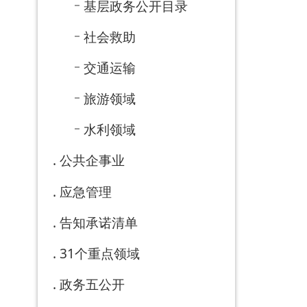
政府信
息公开
年报
依 申 请
公 开
乡镇街
道部门
公开