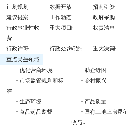
行政事业性收
重大项目
权责清单
费
行政许可
行政处罚/强制
重大决策
重点民生领域
优化营商环境
助企纾困
市场监管规则和标
乡村振兴
准
生态环境
产品质量
食品药品监督
国有土地上房屋征
收与...
养老服务
义务教育
公共文化服务
自然资源
医疗卫生
减税降费
审计信息
涉农补贴
重大建设项目
公共资源配置