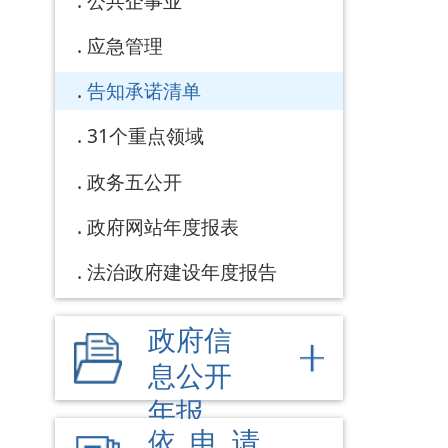
息公开
年报
依 申 请
公 开
乡镇街
道部门
公开