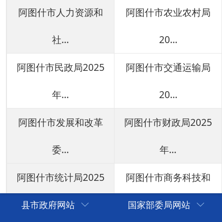
年...
工...
阿图什市信访局2025
阿图什市吐古买提乡
年...
人...
阿图什市格达良乡人
阿图什市文化体育广
民...
播...
阿图什市光明街道办
克州生态环境局阿图
事...
什...
阿图什市住房和城乡
阿图什市市场监督管
县市政府网站
国家部委局网站
建...
理...