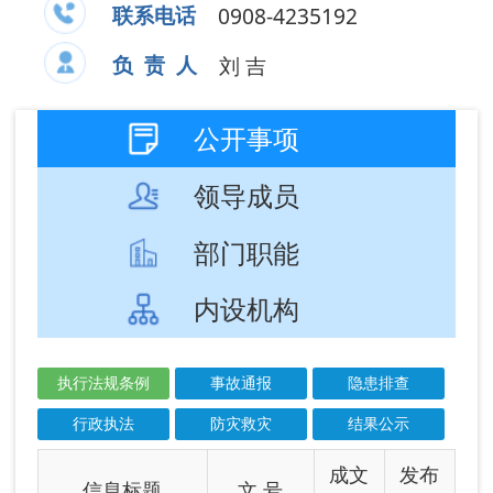
部门职能
内设机构
执行法规条例
事故通报
隐患排查
行政执法
防灾救灾
结果公示
成文
发布
信息标题
文 号
日期
日期
进一步强化标准
2026-
引领保障《生产
01-29
安全事故调查...
森林草原防灭火
2025-
条例
11-24
应急管理部办公
2025-
厅关于印发《应