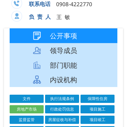
部门职能
内设机构
文件
执行法规条例
保障性住房
房地产市场
行政处罚信息
项目施工
监督监管
房屋征收与补偿
项目竣工
市政服务
农村危房改造
城市综合执法
批准结果信息
城市园林绿化管理
城市供水、排水及污水处理
市政设施建设类审批
项目公示
结果公示
成文
发布
信息标题
文 号
日期
日期
阿图什市2026年
2026-
2026-
上半年住宅专项