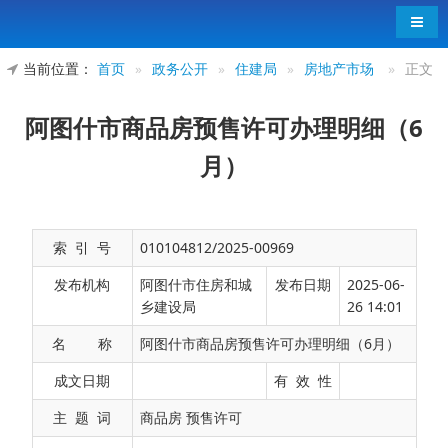
导航
当前位置：
首页
»
政务公开
»
住建局
»
房地产市场
»
正文
阿图什市商品房预售许可办理明细（6
月）
索 引 号
010104812/2025-00969
发布机构
阿图什市住房和城
发布日期
2025-06-
乡建设局
26 14:01
名 称
阿图什市商品房预售许可办理明细（6月）
阿图什市商品
成文日期
有 效 性
主 题 词
商品房 预售许可
序号
开发项目名称