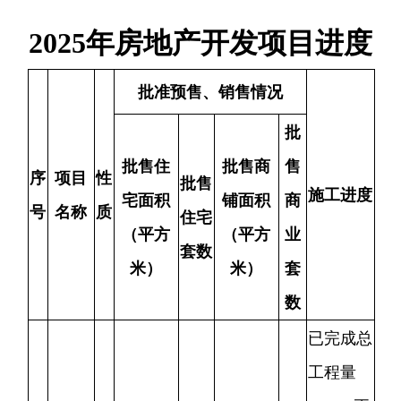
批售住
批售商
售
序
项目
性
批售
施工进度
宅面积
铺面积
商
号
名称
质
住宅
（平方
（平方
业
套数
米）
米）
套
数
已完成总
工程量
30%
，正
融合
在开展地
商
2
苑二
94900
726
4331.45
46
下室及人
住
期
防工程施
工，计划
2025
年
10
月完工。