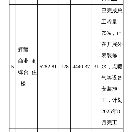
圣唐
·
正在开展
玛纳
商
6
0
0
0
0
地下室结
斯御
住
构施工，
园
一期计划
2026
年
4
月完工
已完成总
工程量
65%
，正
财富
商
在开展主
7
13299.68
124
3070.41
53
广场
住
体部位施
工，计划
26
年
12
月
完工。