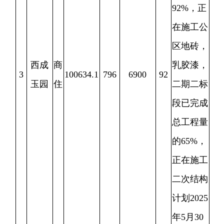
计划
2025
年
5
月
30
日完工。
已完成总
工程量
85%
，正
在开展地
库人防施
锦绣
商
4
55079.84
400
9540.92
128
工和消防
观邸
住
等附属工
程部位施
工，计划
2025
年
12
月完工。