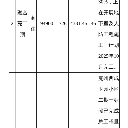
克州西成
玉园小区
二期一标
段已完成
总工程量
92%
，正
在施工公
区地砖，
西成
商
乳胶漆，
3
100634.1
796
6900
92
玉园
住
二期二标
段已完成
总工程量
的
65%
，
正在施工
二次结构