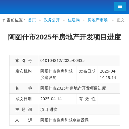
导航
当前位置：
首页
»
政务公开
»
住建局
»
房地产市场
»
正文
阿图什市2025年房地产开发项目进度
索 引 号
010104812/2025-00335
发布机构
阿图什市住房和城
发布日期
2025-04-
乡建设局
14 19:14
名 称
阿图什市2025年房地产开发项目进度
2025
年房地产开发项目进度
成文日期
2025-04-14
有 效 性
主 题 词
项目 进度
批准预售、销售情况
来 源
阿图什市住房和城乡建设局
批