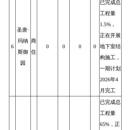
已完成总
工程量
45%
，正
金色
商
在开展主
8
35471.6
298
754.19
14
悦府
住
体部位施
工，计划
2027
年
12
月完工。
已完成总
工程量
95%
，正
在小区内
水云
商
9
170000
1312
34888.29
243
道路绿化
见
住
施工，计