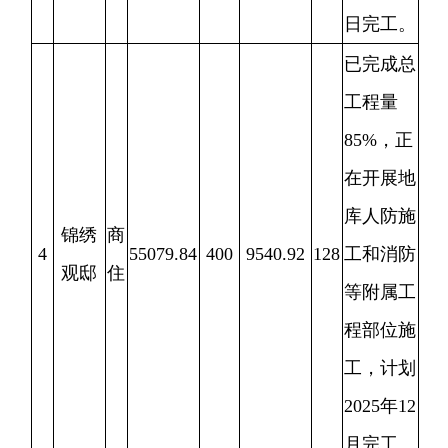
已完成总
工程量
75%
，正
在开展外
辉疆
表装修，
商业
商
5
6282.81
128
4440.37
31
水，点暖
综合
住
气等设备
楼
安装施
工，计划
2025
年
8
月完工。
已完成总
工程量
1.5%
，