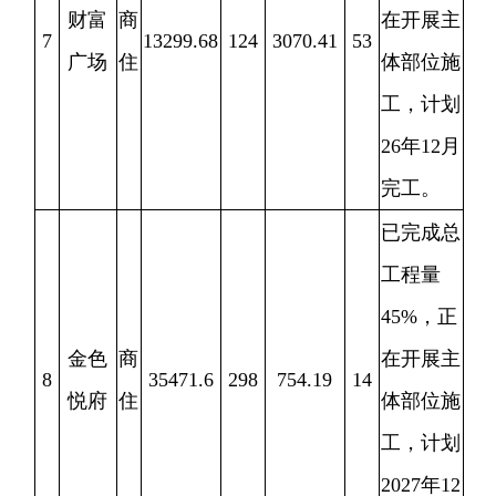
划
2025
年
6
月完
工。
已完成总
工程量
丝路
45%
，正
国际
在开展
商
10
（布
0
0
0
0
A
、
B
部
业
料市
位施工，
场）
计划
2026
年
11
月完
工。