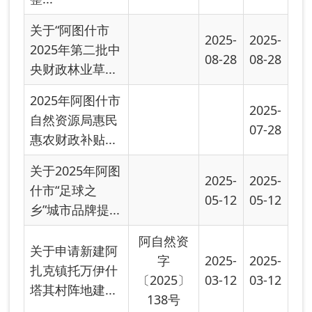
关于申请新建阿
字
2025-
2025-
扎克镇托万伊什
〔2025〕
03-12
03-12
塔其村阵地建...
138号
关于阿图什市格
2024-
2024-
达良乡库都克村
09-19
09-19
粪污一体化建...
关于阿图什市阿
2024-
2024-
湖乡光明村粪污
09-19
09-19
一体化项目使...
关于申请新建克
州阿图什市独立
2024-
2024-
储能和220KV
09-05
09-05
升...
阿图什市自然资
2024-
2024-
源局2024年惠民
07-16
07-16
惠农财政补贴...