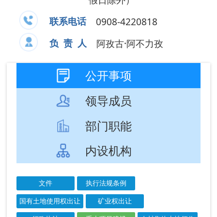
领导成员
部门职能
内设机构
文件
执行法规条例
国有土地使用权出让
矿业权出让
行政执法
重大项目建设
农村集体土地征收
国土空间及区域规划
行政许可
成文
发布
信息标题
文 号
日期
日期
关于新设阿克塔
2026-
2026-
什山一带铅锌矿
04-08
04-08
普查探矿权的...
关于阿图什农业