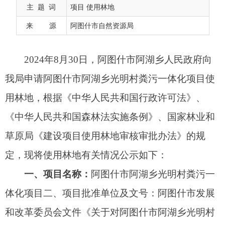
用林地，根据《中华人民共和国行政许可法》、
主 题 词
项目 使用林地
《中华人民共和国森林法实施条例》、
国家林业和
来 源
阿图什市自然资源局
草原局
《建设项目使用林地审核审批办法》的规
定，现将使用林地有关情况公示如下：
一、项目名称：
阿图什市阿湖乡光明村粪污一
体化项目二、项目批准单位及文号：阿图什市发展
和改革委员会文件《关于对阿图什市阿湖乡光明村
粪污一体化项目可行性研究报告(代项目建议书)的
批复》（阿发改字〔2024〕224号）
三、用地单位：
阿图什市阿湖乡人民政府
四、被使用林地单位：
阿湖乡托万买里村村民
委员会
五、使用林地面积、权属、地类、起源、林种
情况