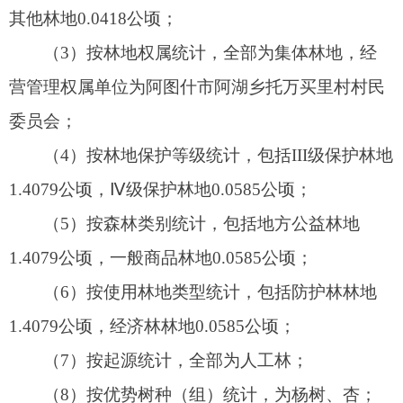
1.4079公顷，经济林林地0.0585公顷；
（7）按起源统计，全部为人工林；
（8）按优势树种（组）统计，为杨树、杏；
（9）按林种统计，包括农田牧场防护林1.4079
公顷，果树林0.0585公顷。
（10）林木资源统计，该项目不涉及林木采
伐。
六、拟使用林地期限：
永久使用期限为
永久
。
我局对该申请进行审核上报，相关单位和个人
对该申请选址范围内的林地、林木权属有异议的请
于2024年9月19日—2024年9月26日期间向我局反
映，逾期不受理。
公示期间如无异议，我局将根据该内容予以审
核上报。
（联系人：买买提阿不拉·阿不力米提）