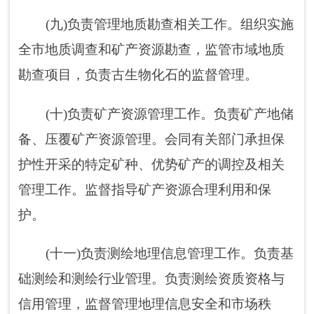
(十四)负责查处涉及国土空间规划和自然资
源违法案件，委托监督自然资源执法部门对全
市违法案件调查处理工作。负责各项建设工程
规划的批后管理和
检查
工作。
(十五)负责林业和草原及其生态保护修复的
监督管理;组织实施林业和草原生态修复及造林
绿化工作;负责森林、草原、湿地资源的监督管
理;负责监督管理荒漠化防治工作;负责陆生野生
动植物资源监督管理;负责监督管理各类自然保
护地;组织实施推进林业和草原改革相关工作;开
展林业和草原防火巡护、火源管理、防火设施
建设等工作;开展林业和草原相关政策宣传教
育、监测预警、督促检查等防火工作;必要时，
可以提请阿图什市应急管理局，以阿图什市应
急指挥机构名义，部署相关防治工作。负责做