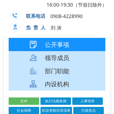
领导成员
部门职能
内设机构
文件
执行法规条例
人事招录
社会保障
职业资格目录清单
行政执法
稳岗就业
社会保险
社保办事结果
结果公示
成文
发布
信息标题
文 号
日期
日期
关于调整阿图什
2026-
2026-
市人力资源和社
03-25
03-25
会保障局领导...