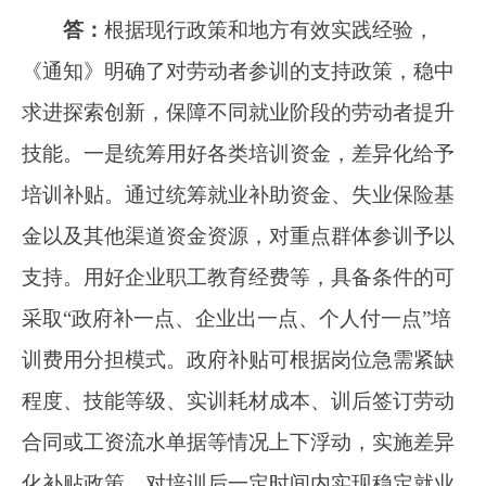
遵循，切实抓好“技能照亮前程”培训行动落地落
实。一是做好宣传解读。用好中央媒体、部属媒
体和新媒体等宣传矩阵，积极宣传发布有关政策
措施、培训项目、培训效果、就业信息等，通过
劳动者喜闻乐见的方式扩大政策知晓度。二是形
成工作合力。我们将积极构建人社统筹、部门参
与、分类实施的工作格局。人社系统内部做好分
工合作，外部支持行业主管部门分领域研究制定
培训计划，积极配合组织实施，构建以本行动为
牵引的“1+若干”培训格局，形成开展大规模职业
技能培训的工作合力。三是加强工作指导。指导
各地人社部门将行动纳入重要议事日程，加强工
作的部署推动和统筹协调，强化政策、资金、人
员保障，将惠民政策
落到实处
。我部将适时调度