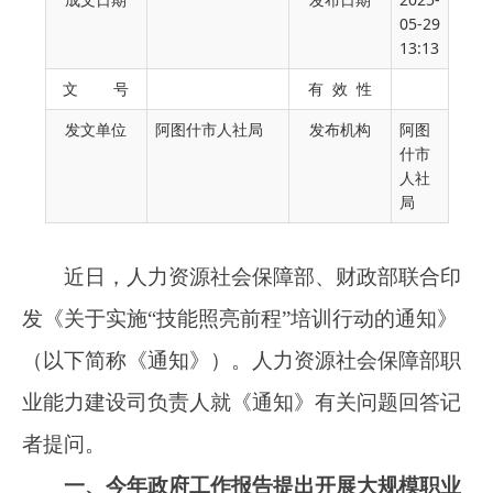
05-29
13:13
近日，人力资源社会保障部、财政部联合印
文 号
有 效 性
发《关于实施“技能照亮前程”培训行动的通知》
发文单位
阿图什市人社局
发布机构
阿图
（以下简称《通知》）。人力资源社会保障部职
什市
业能力建设司负责人就《通知》有关问题回答记
人社
局
者提问。
一、今年政府工作报告提出开展大规模职业
技能培训，人社部、财政部迅速印发《通知》贯
彻落实，请问有什么背景考虑？
答：
职业技能培训是劳动者提技增收的重要
途径，也是加强技能人才培养、缓解结构性就业
矛盾的关键所在。党中央、国务院一直高度重视
职业技能培训工作，2024年，印发《关于实施就
业优先战略促进高质量充分就业的意见》，要求