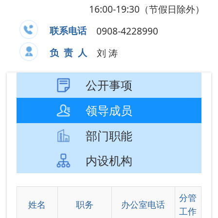
领导成员
部门职能
内设机构
分管
姓名
职务
办公室电话
工作
主持
阿图什市人
市人
力资源和社
社局
0908—
赵颖
会保障局党
党组
4220302
组书记、副
全盘
局长
工
作。
主持