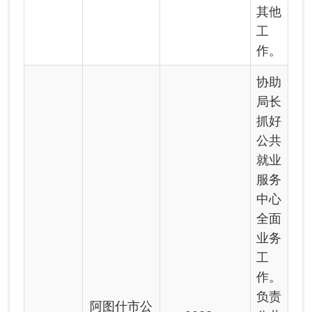
落实
局党
组交
办的
其他
工
作。
协助
局长
抓好
社会
保险
中心
全面
业务
工
作。
阿图