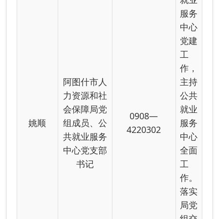
办的
其他
工
作。
负责
社会
保险
中心
阿图什市人
党建
力资源和社
工
会保障局党
0908—
作，
摆小强
组成员、社
4220302
落实
会保险中心
局党
党支部书记
组交
办的
其他
工
作。