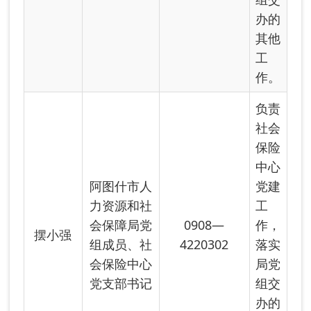
协助
局长
抓好
公共
就业
服务
中心
全面
业务
工
作。
负责
阿图什市公
0908—
公共
刘程程
共就业服务
4220302
就业
中心主任
服务
中心
日常
工
作，