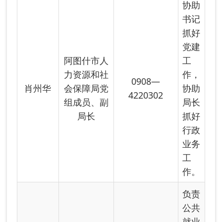
负责
公共
就业
服务
中心
党建
工
作，
阿图什市人
主持
力资源和社
公共
会保障局党
就业
0908—
姚顺
组成员、公
服务
4220302
共就业服务
中心
中心党支部
全面
书记
工
作。
落实
局党
组交