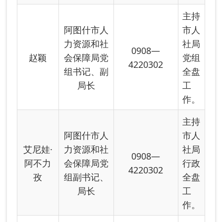
阿图什市人
市人
艾尼娃·
力资源和社
社局
0908—
阿不力
会保障局党
行政
4220302
孜
组副书记、
全盘
局长
工
作。
协助
书记
抓好
党建
阿图什市人
工
力资源和社
作，
0908—
肖州华
会保障局党
协助
4220302
组成员、副
局长
局长
抓好
行政
业务
工
作。