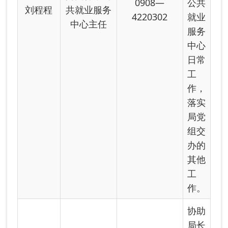
什市
人社
阿图什市社
局驻
0908—
朱星晓
会保险中心
幸福
4220302
主任
街道
幸福
路社
区工
作队
工
作，
落实
局党
组交
办的
其他
工
作。