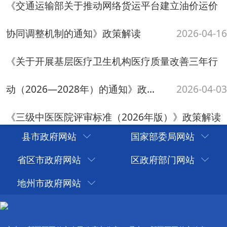
图表：首超3万亿元！2025年医保“家底”更厚实
第二场“部长通道”，3位部长回应热点问
2026-03-17
题
2026-03-12
开局之年，如何因地制宜发展新质生产力？
2025年国民经济和社会发展统计公报发
2026-03-09
布，哪些亮点值得关注？
2026-03-02
县市政府网站
国家部委局网站
司法部、住房城乡建设部、水利部负责人就《供水
省区市政府网站
区政府部门网站
条例》答记者问
2026-02-24
地州市政府网站
共有118条
当前第1/6
首页
上一页
下一页
尾页