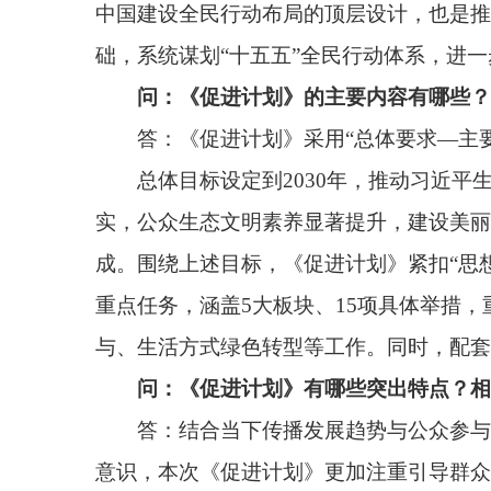
实，公众生态文明素养显著提升，建设美丽中国成为
成。围绕上述目标，《促进计划》紧扣“思想引领—文
重点任务，涵盖5大板块、15项具体举措，重点推进
与、生活方式绿色转型等工作。同时，配套明确加强
问：《促进计划》有哪些突出特点？相较“十四五
答：结合当下传播发展趋势与公众参与新期盼，《
意识，本次《促进计划》更加注重引导群众亲身参与
《促进计划》坚持继承发展、守正创新，主要呈
源，畅通企业、社会力量、广大公众参与渠道，构建“
结“十四五”地方创新实践并纳入推广，推动新闻发布
造优质内容与特色品牌；积极培育“生态文化+产业”
是实现多环节贯通。打造“知—信—行—评”全链条工
推进、从氛围营造走向常态长效。
问：下一步如何推动《促进计划》落地实施？