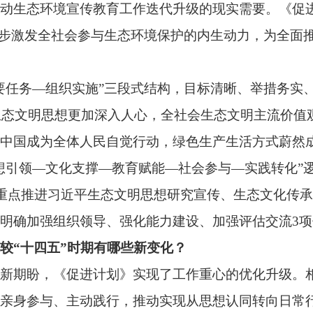
全体人民自觉行动，绿色生产生活方式蔚然成风，美丽中国建设全
化支撑—教育赋能—社会参与—实践转化”逻辑主线，系统部署“
习近平生态文明思想研究宣传、生态文化传承发展、生态环境宣传
组织领导、强化能力建设、加强评估交流3项保障措施，确保各项
”时期有哪些新变化？
促进计划》实现了工作重心的优化升级。相较于“十四五”阶段
、主动践行，推动实现从思想认同转向日常行动、从个体自发参与
现三大特点：一是强化多主体协同。深化跨部门、跨领域联动协
政府引导、社会参与、公众践行”的全域宣教工作格局。二是推动
工作向基层延伸，探索多场景联合发布模式；深化与主流媒体、网
“环保设施开放+研学文旅”等新业态，丰富行动载体、拓展实践场
作闭环，推动美丽中国建设全民行动从思想认知走向自觉践行、从