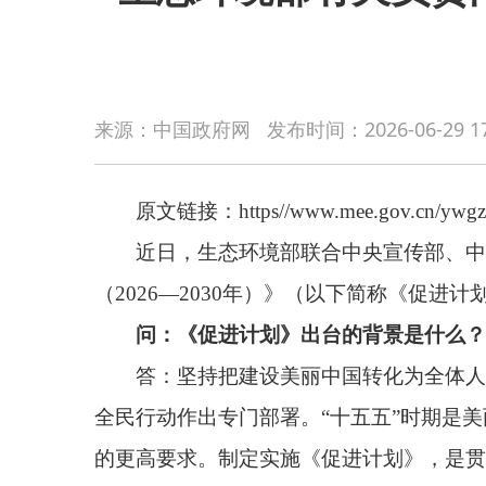
原文链接：https//www.mee.gov.cn/ywgz/xcjy/shxc/2
来源：中国政府网
发布时间：
2026-06-29 1
近日，生态环境部联合中央宣传部、中央社会工
（2026—2030年）》（以下简称《促进计划》）
问：《促进计划》出台的背景是什么？
答：坚持把建设美丽中国转化为全体人民自觉行动
全民行动作出专门部署。“十五五”时期是美丽中国建
的更高要求。制定实施《促进计划》，是贯彻落实习近
中国建设全民行动布局的顶层设计，也是推动生态环境
础，系统谋划“十五五”全民行动体系，进一步激发全
问：《促进计划》的主要内容有哪些？
答：《促进计划》采用“总体要求—主要任务—组
总体目标设定到2030年，推动习近平生态文明