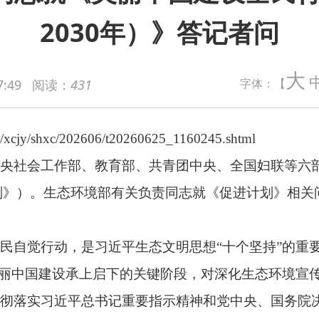
2030年）》答记者问
02606/t20260625_1160245.shtml
大
字体：【
7:49
阅读：
431
作部、教育部、共青团中央、全国妇联等六部门印发《美丽中国
。生态环境部有关负责同志就《促进计划》相关问题回答了记者提问
，是习近平生态文明思想“十个坚持”的重要内容。国家“十五五
设承上启下的关键阶段，对深化生态环境宣传教育、激发全社会参
平总书记重要指示精神和党中央、国务院决策部署的具体举措，是
宣传教育工作迭代升级的现实需要。《促进计划》立足“十四五”
社会参与生态环境保护的内生动力，为全面推进美丽中国建设厚植
织实施”三段式结构，目标清晰、举措务实、便于落地。
思想更加深入人心，全社会生态文明主流价值观牢固树立，美丽中