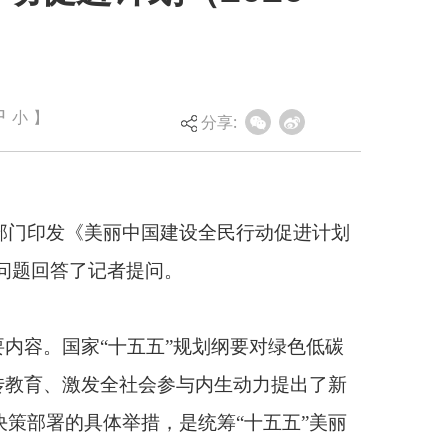
中
小
】
建设全民行动促进计划
分享:
。
”规划纲要对绿色低碳
与内生动力提出了新
统筹“十五五”美丽
生态环境宣教工作基
坚实社会基础。
国建设文化支撑更加坚