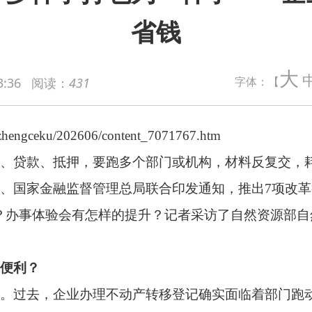
省钱
02606/content_7071767.htm
大
字体：【
3:36
阅读：
431
抵押，要跑多个部门或机构，材料反复交，耗时又耗力。近日，
监督管理总局联合印发通知，推出7项改革举措，推动企业购置
验会有怎样的提升？记者采访了自然资源部自然资源确权登记局相
企业办理不动产转移登记确实面临着部门跑动多、材料重复交等
钱。我们将转移登记、申报纳税等多件事打包为一件事。企业只需
等事项一次性办完。
少了吗？办理速度能有多快？
、授权委托书、交易合同等共性材料，不用复印厚厚几套重复提