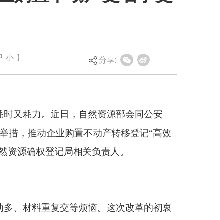
中
小
】
自然资源部会同公安
分享:
不动产转移登记“高效
关负责人。
烦恼。这次改革的初衷
要去一个综合窗口或
交，实行一张清单、一