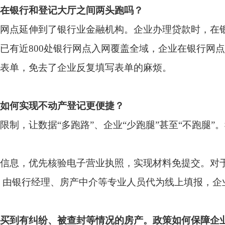
先核验电子营业执照，实现材料免提交。对于操作不熟练的企业，
经理、房产中介等专业人员代为线上填报，企业相关人员只需在手
纷、被查封等情况的房产。政策如何保障企业的投资安全？
。通知要求，为有交易、投融资意向的企业，提供在线信息查询
状况。
”。比如，有的地方实现了“以图查房”，有的地方还能同步查询
有效防止“一房二卖”等风险，让企业买得放心。
改革进展？
口提供“一站式”服务，企业存量房屋转移登记已实现当日办结；深
岛近800处银行网点入网，七成以上抵押业务可通过远程平台办理
诺时限，企业可以直接登录当地政务服务平台或前往不动产登记