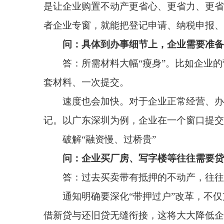
速度也会加快。对于企业正常经营、办税资料齐
记。以广东深圳为例，企业在一个窗口提交一套材料，
破解“融资慢、过桥贵”
问：企业买厂房、写字楼等往往需要贷款，有些
答：过去买卖带有抵押的不动产，往往需要买方或
通知明确要深化“带押过户”改革，不仅支持同一
借新贷与还旧贷无缝衔接，这将大大降低企业的“过桥
问：办理贷款和抵押登记，以后还需要在银行和
答：不需要了。我们将不动产登记服务网点延伸
押登记和转移登记申请。比如在山东青岛，已有近80
提取借款合同、抵押合同的关键信息，生成表单，免
鼓励“一站式关联查询”
问：对于跨省份跨区经营的企业来说，如何实现
答：主要是依托数字化赋能，打破地域限制，让数据