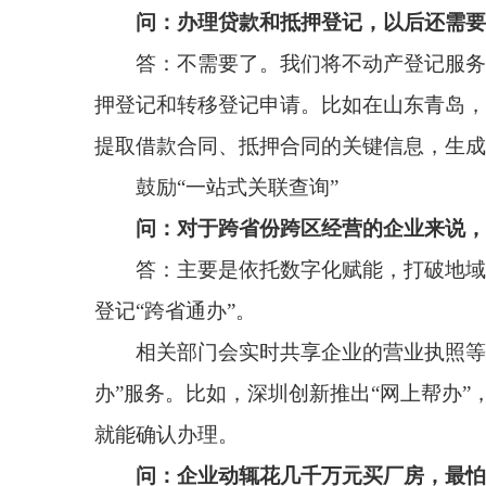
登记“跨省通办”。
相关部门会实时共享企业的营业执照等信息，优
办”服务。比如，深圳创新推出“网上帮办”，由银行
就能确认办理。
问：企业动辄花几千万元买厂房，最怕买到有纠
答：交易前的“尽职调查”是保障投资安全的关键
在线查清不动产是否存在抵押、查封、居住权等限制
不仅如此，我们还鼓励各地提供“一站式关联查询
公告欠税信息等。同时，鼓励在交易中引入预告登记，
问：政策何时落地实施？怎么了解自己所在地的
答：部分地方已经走在前面。北京265个综合窗
直连，一般企业间转移登记业务30分钟内可办结；青
正是改革举措在全国推广的蓝本。
通知要求各地对外公示申请材料、办理流程和承