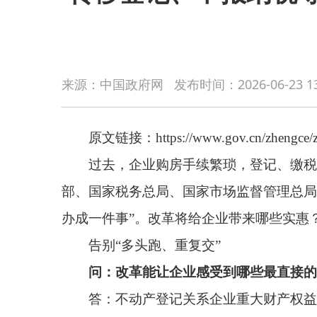
原文链接：https://www.gov.cn/zhengce/zhengceku/2
来源：中国政府网
发布时间：
2026-06-23 1
过去，企业购房手续繁琐，登记、缴税、贷款、
部、国家税务总局、国家市场监督管理总局、国家金融
办成一件事”。改革将给企业带来哪些实惠？办事体
告别“多头跑、重复交”
问：改革能让企业感受到哪些最直接的便利？
答：不动产登记关系企业重大财产权益。过去，
是让企业购置不动产更省心、更省力、更省事、更省
者企业专窗，就能把登记申请、纳税申报、证书领取
问：具体到办事细节上，企业需要准备的材料变
答：所需材料大幅“瘦身”。比如企业的营业执照
套材料、一次提交。