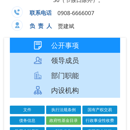
领导成员
部门职能
内设机构
文件
执行法规条例
国有产权交易
债务信息
政府性基金目录
行政事业性收费
防范金融风险
财政公告
惠民惠农补贴
财政乡村振兴公示公告
绩效信息公开
直达资金
成文
发布
信息标题
文 号
日期
日期
新疆维吾尔自治
2026-
2026-
区政府性基金目
07-13
07-13
录清单