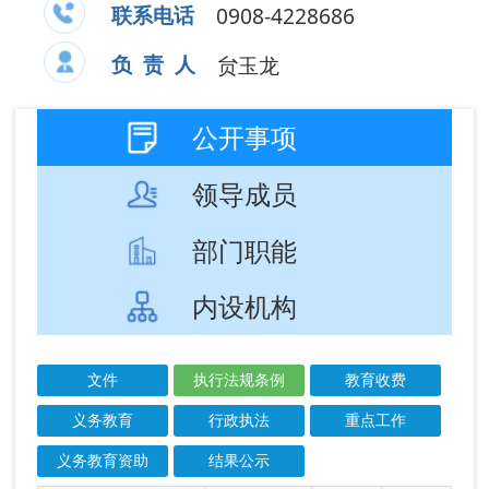
部门职能
内设机构
文件
执行法规条例
教育收费
义务教育
行政执法
重点工作
义务教育资助
结果公示
成文
发布
信息标题
文 号
日期
日期
教育部办公厅关
2026-
2026-
于开展中小学阳
06-05
06-05
光招生专项行...
教育部等五部门
2025-
2025-
关于实施学生体
12-05
12-05
质强健计划的...