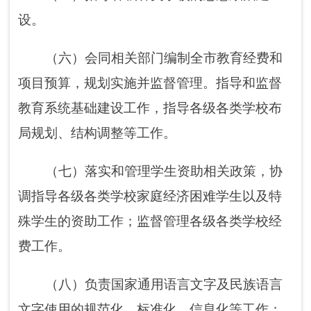
贯彻执行上级党委和政府关于语言文字工作的
政策及法律法规；
负责国家通用语言文字的
推
广
普及和学习培训
等工作
。
（
九
）承担阿图什市人民政府
教育督导室
的具体工作，拟定教育督导计划和方案，并进
行指导、监督、检查和评估。
（十）指导、引领、督查党建工作。
（十
一
）
按照
“
管行业必须管安全、管业务
必须管安全
”
的要求，对本行业领域安全生产负
行业监管（行业主管）职责，组织开展本行业
领域安全生产宣传教育、日常监督检查工作。
（十
二
）完成阿图什
市
委、
阿图什市
人民