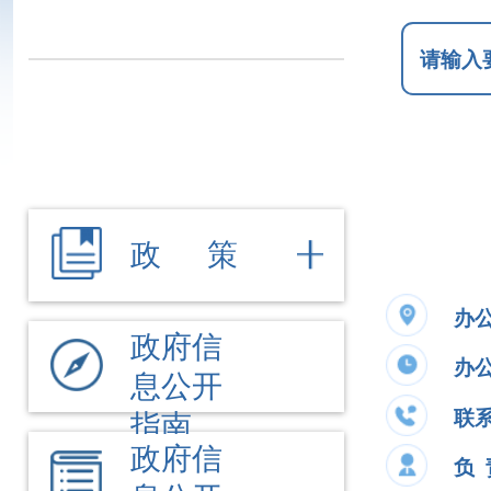
政 策
办公地址
新
政府信
办公时间
夏季
息公开
联系电话
09
指南
政府信
负 责 人
谭
息公开
制度
法定主
公开事项
动公开
内容
执行法规条例
公共文
政府信