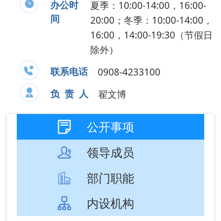
负 责 人
翟文博
公开事项
领导成员
部门职能
内设机构
政策文件
国资国企
成文
发布
信息标题
文 号
日期
日期
阿图什市召开聚
2026-
2026-
力园区经济高质
04-22
04-22
量发展 奋进启...
国务院办公厅印
2025-