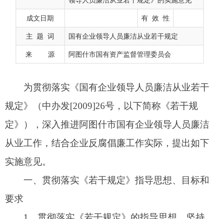
规定》（中办发
[2009]26
号，以下简称《若干规
成文日期
有 效 性
定》），深入推进
阿图什市
国有企业领导人员廉洁
主 题 词
国有企业领导人员廉洁从业若干规定
从业工作，结合企业反腐倡廉工作实际，提出如下
来 源
阿图什市国有资产监督管理委员会
实施意见。
一、贯彻落实《若干规定》指导思想、目标和
要求
1
．贯彻落实《若干规定》的指导思想。坚持
以马克思列宁主义、毛泽东思想、邓小平理论、
“
三
个代表
”
重要思想、科学发展观，全面贯彻习近平新
时代中国特色社会主义思想，深入学习贯彻习近平
总书记关于全面深化改革的一系列新思想、新观
点、新论断为指导，认真贯彻《中共中央关于加强
和改进新形势下党的建设若干重大问题的决定》，
落实中央、自治区
、
自治州、市委
关于加强国有企