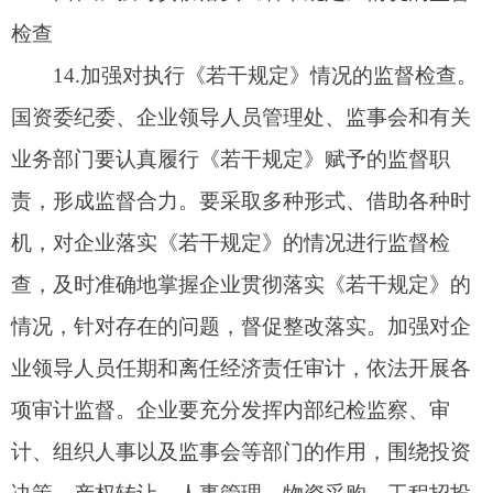
容和要求，全面、准确、
及时地进行
公开，推进
“
阳
光工程
”
，确保权力在阳光下运作。各企业要成立以
职工代表、重要岗位人员参加的廉洁从业工作监督
小组，其中职工代表人数不少于三分之二。要充分
利用社会监督和舆论监督资源，拓宽监督渠道和范
围，促进企业领导人员廉洁从业。
五、推进落实《若干规定》体系建设
16
．把《若干规定》纳入企业惩防体系建设。
把廉洁从业的要求贯穿于《建立健全惩治和预防腐
败体系
20
23
-20
25
年工作规划》的总体部署、责任分
工和教育、制度、监督、改革、纠风、惩治各个环
节之中，围绕国有资产监督管理和企业改革发展稳
定工作实际，提出贯彻落实《若干规定》的具体要
求、阶段性工作任务和长远性建设目标，建立健全