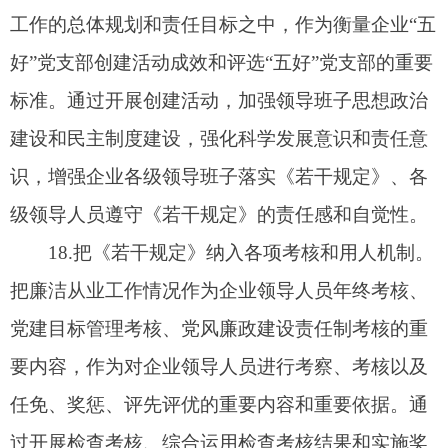
节轻重，按照管理权限，合理运用函询、警示谈
话、调离岗位、降职、免职等手段作出组织处理。
应当追究党纪政纪责任的，给予相应的党纪政纪处
分。涉嫌犯罪的移送司法机关处理。在作出上述处
理的同时，要按照规定要求减发或者全部扣发当年
的绩效薪金、奖金，责令清退所获取的不正当经济
利益，造成经济损失的要承担经济赔偿责任。
22
．严肃追究相关责任。对发生违反《若干规
定》严重问题的企业要进行通报批评，并降低党风
廉政建设责任制检查考核评定结果的等次；造成恶
劣影响和严重损失的，要依据相关规定追究主要责
任人的责任，切实维护《若干规定》的严肃性，强
化震慑、制约和警示作用。
23
．发挥查办案件工作的治本功能。要落实
“
一