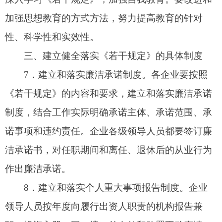
况、存在的主要问题和改进措施，接受监督和民主
评议。
10
．建立和落实
“
三项谈话
”
制度。要把《若干
规定》的内容和要求纳入企业领导人员廉洁谈话、
任职谈话和诫勉谈话等
“
三项谈话
”
制定之中，作为
开展
“
三项谈话
”
的重要内容，做到及时提醒和告
诫。
11
．建立和落实职务消费制度。各企业要按照
《若干规定》关于职务消费的要求，制定完善企业
领导人员职务消费的制度和措施，明确职务消费的
具体项目、享有该类职务消费的人员范围及费用标
准（额度）、企业内部审核与监督程序、违规处罚
及其他要求，并报履行出资人职责的机构备案。
12
．建立和落实
“
三重一大
”
制度。各企业要制
定和落实
“
三重一大
”
集体决策制度，明确企业生产