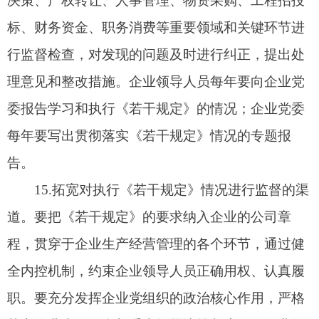
贯彻落实《若干规定》的长效机制。要把贯彻落实
《若干规定》情况，作为企业惩防体系建设检查考
核的重要内容，加强检查和督导。
17.
把《若干规定》纳入企业
“
五
好
”
党支部
创建
活动。把廉洁从业的要求细化到
“
五好
”
党支部
创建
工作的总体规划和责任目标之中，作为衡量企业
“
五
好
”
党支部
创建活动成效和评选
“
五好
”
党支部
的重要
标准。通过开展创建活动，加强领导班子思想政治
建设和民主制度建设，强化科学发展意识和责任意
识，增强企业各级领导班子落实《若干规定》、各
级领导人员遵守《若干规定》的责任感和自觉性。
18.
把《若干规定》纳入各项考核和用人机制。
把廉洁从业工作情况作为企业领导人员年终考核、
党建目标管理考核、党风廉政建设责任制考核的重