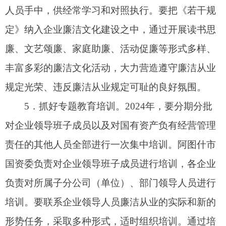
利益为己任、以维护企业和职工合法权益为己任的
责任意识、使命意识、发展意识和廉洁意识。
6
．加强经常性思想教育。把《若干规定》作
为企业经常性思想政治教育的重要内容，纳入企业
领导
党支部
理论学习、党课教育、专题教育、党风
廉政教育月和各项主题实践活动之中，采取理论灌
输、典型引路和案例警示等方法，不断强化各级领
导人员廉洁从业的思想观念。要采取考试测试、个
人学习汇报、领导讲评等形式，督促企业领导人员
深入学习《若干规定》，加强自我教育。要改进和
加强思想教育的方式方法，努力提高教育的针对
性、科学性和实效性。
三、建立健全落实《若干规定》的具体制度
7
．建立和落实廉洁承诺制度。各企业要按照