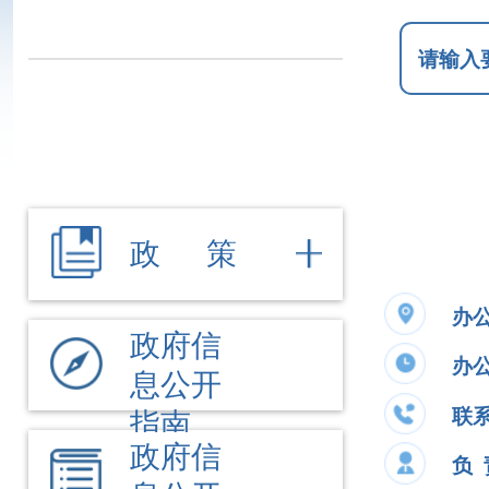
政 策
办公地址
新
政府信
办公时间
夏季
息公开
联系电话
09
指南
政府信
负 责 人
张
息公开
制度
法定主
公开事项
动公开
内容
文件
执行法
政府信