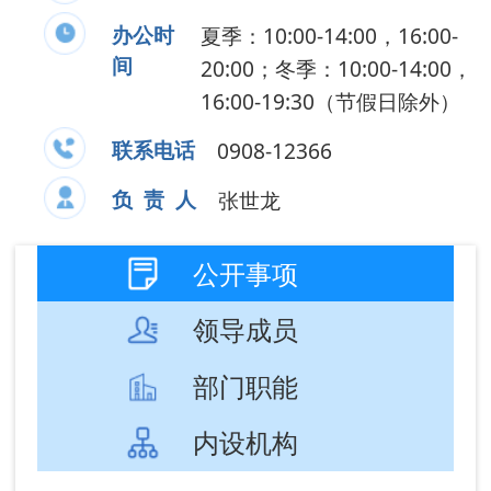
内设机构
文件
执行法规条例
涉税公告
减税降费
行政执法
纳税服务
成文
发布
信息标题
文 号
日期
日期
国家税务总局关
2026-
2026-
于土地增值税若
01-09
01-09
干征管口径的...
全国人民代表大
2025-
2025-
会常务委员会关
12-05
12-05
于修改《中华...
2025-
2025-
欠税公告办法
11-26
11-26