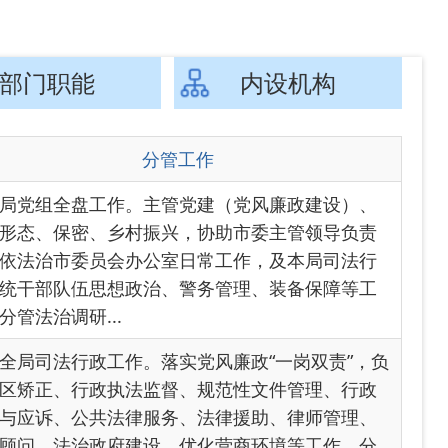
党建（党风廉政建设）、
，协助市委主管领导负责
日常工作，及本局司法行
警务管理、装备保障等工
实党风廉政“一岗双责”，负
、规范性文件管理、行政
、法律援助、律师管理、
优化营商环境等工作。分
法治文化建设、法治创
行业性专业性调解、人民
司法所建设、深化改革，
、纪检监察、作风建设、