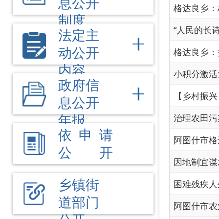
【乡村振兴】分红啦！格
息公开
年报
治理农田污染，提升环保
依 申 请
阿图什市格达良乡履职
公 开
因地制宜谋发展 壮大
乡镇街
困难残疾人生活补贴
道部门
阿图什市农业机械报废
公开
阿图什市格达良乡人民
关于调整格达良乡政府班
关于调整格达良乡党委班