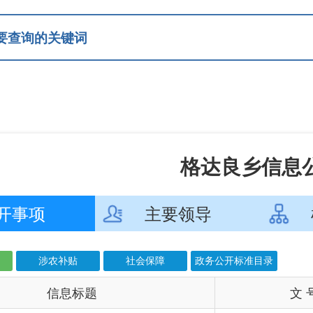
格达良乡信息公开
主要领导
机构设置
补贴
社会保障
政务公开标准目录
息标题
文 号
成
田 试出乡村致富好前...
2026
”非遗展演在阿图什...
2026
拱棚 激活乡村新动能
2026
分超市”汇聚大能量
2026