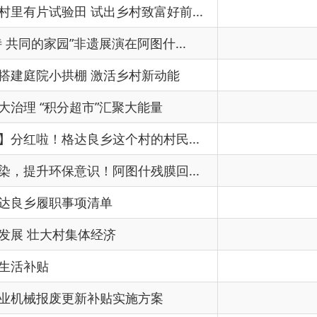
达良乡这个村的村民...
2026
意识！阿图什残膜回...
事项清单
2025
村集体经济
更新补贴实施方案
2025
政府信息公开指南
2024
子成员工作分工的通...
格政发〔2024〕34号
子成员工作分工的通...
格党发〔2023〕22号
2023
首页
上一页
下一页
尾页
共有 13 条
共 1 页
当前第 1 页