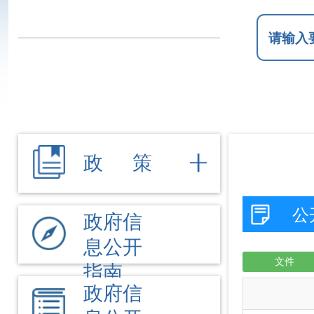
政 策
公开事项
政府信
息公开
文件
涉农
指南
政府信
信
息公开
格达良乡：村里有片试验
制度
“人民的长诗 共同的家园
法定主
动公开
格达良乡：搭建庭院小
内容
小积分激活大治理 “积
政府信