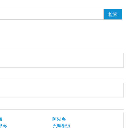
检索
镇
阿湖乡
提乡
光明街道