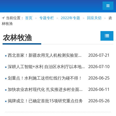
导航
当前位置：
首页
»
专题专栏
»
2022年专题
»
回应关切
»
农
林牧渔
农林牧渔
西北首家！新疆农用无人机检测实验室获“国字号”资质
2026-07-21
深耕人工智能+水利 自治区水利厅以本地化大模型赋能水利全业务链条
2026-07-10
划重点！水利施工这些红线行为碰不得！
2026-06-25
加快农业农村现代化 扎实推进乡村全面振兴——农业农村部、国家发展改革委负责人就...
2026-06-11
揭牌成立！已确定首批15项研究重点任务
2026-05-26