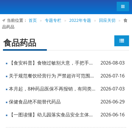
导航
当前位置：
首页
»
专题专栏
»
2022年专题
»
回应关切
»
食
品药品
食品药品
【食安科普】食物过敏别大意，手把手教你读懂预包装食品过敏原信息
2026-08-03
关于规范餐饮经营行为 严禁超许可范围制售凉菜的提醒告诫函
2026-07-16
本月起，8种药品医保不再报销，有同类替代药可用
2026-07-03
保健食品绝不能替代药品
2026-06-29
【一图读懂】幼儿园落实食品安全主体责任监督管理规定
2026-06-16