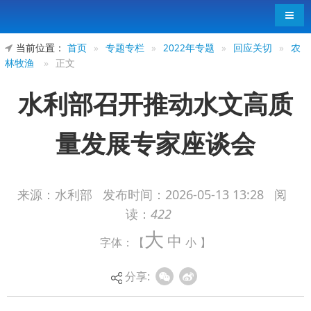
导航
当前位置：
首页
»
专题专栏
»
2022年专题
»
回应关切
»
农
林牧渔
»
正文
水利部召开推动水文高质
量发展专家座谈会
来源：水利部
发布时间：
2026-05-13 13:28
阅
读：
422
5月11日，水利部召开座谈会，听取有关院
大
中
字体：【
小
】
士、专家对推动水文高质量发展的意见建议。部党
组书记、部长李国英出席会议并讲话。部党组成
分享:
员、副部长王宝恩主持会议。
座谈会上，中国工程院院士王浩、张建云，中