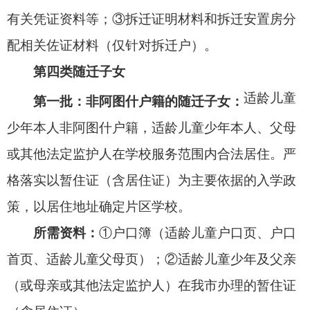
储藏室、车库、地下室、厂房等其他不具备家庭生
活居住条件的非住宅房产和租赁居住房等不作为学
生入学的房产依据。
学前阶段：
参照小学阶段录取方式执行。
初中阶段：
（1）在我市就读的2025届小学应
届毕业生采取对口直升方式
（
详见附件1
）
升入相应
初中。（2）未在我市毕业或不在初中对口直升的小
学就读的2025届小学应届毕业生，按照“免试就近、
片区划分”原则，以居住地进行报名，录取方式参照
小学阶段。
五、录取原则
由于城区学校学位有限，中小学（幼儿园）划
片招生入学按照第一类、第二类、
第三
类、第四类
顺序录取，每类中又按本类的不同情形排序顺序录
取。当学校录取前一类学生已超过该校招生计划