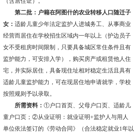
时，对同等条件的适龄儿童，要采取
随机派位
方式
进行录取（需邀请家长代表及其他有关人员参
加）；凡是未被录取的适龄儿童则由市教育局统一
协调，另行安排学校入学，任何学校不得拒收。
六、延缓入学（园）办理程序
适龄儿童少年因身体原因需办理延缓入学的，
由其父母或其他法定监护人凭近3个月内的检查结果
（
5月20日后的二级甲等以上医院诊断证明
）
提出
申请，填写延缓入学（园）申请表（详见
附件4
），
由户籍所在片区学校审核盖章后，提供相关材料
（包含医学证明）报市教育局审核确认。
七、足球特长生“一条龙”培养体系说明
自2025年秋季学期开始，计划将2所初中、3所
小学作为“一条龙”贯通培养学校，面向全市招收足