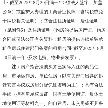
球特长生，
有意愿报名的学生可联系相关学校，
招
生时间与义务、学前阶段新生招生时间同步。
（一）招生学校与范围
1.阿图什市昆山第二小学、阿图什市松他克镇
温吐萨克小学、阿图什市上阿图什镇依克萨克小学3
所试点小学面向全市
四年级及以上年级
学生进行足
球特长班招生，学校结合实际可实行与现有教学班
级混合编班教学或独立编班教学，原则上各年级人
数不超过40人
（
其中：女生不少于18人
）
。
2.阿图什市第一中学、阿图什市硝鲁克中学2所
试点初中面向全市2025届小学应届毕业生进行足球
特长班招生，原则上各招收1个足球特色班，可实行
单独编班，每班不超过45人
（
其中：女生不少于20
人
）；
人数不足时，可实施混合编班。