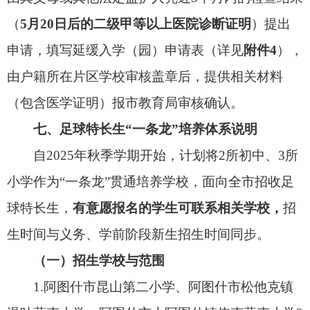
生工作。持续推进大学区招生改革，在全市试点推
进2个大学区招生，即：“阿图什市第一小学与阿图
什市昆山育英小学”片区作为一个大学区；原克州第
三小学招生片区作为“克州第三小学与阿图什市昆山
育德学校（位于原玛纳斯小区处的新建学校）”的大
学区。大学区内符合入学条件的适龄儿童，可依据
家庭住址与两所学校的实际距离，自主选择其中一
所学校提交入学申请。在招生录取环节，两校将以
学生家庭住址与学校间的距离、多孩同校作为核心
考量因素，结合学位供给情况优先保障距离较近符
合条件的学生入学，大学区内两所学校因学位不足
原因未录取的学生，将由市教育局统筹安排到其他
相对就近且有空余学位的学校就读，确保每一位适
龄儿童少年有学上。