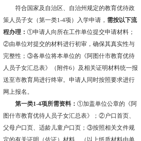
二批要求，但申请入学克州实验小学、阿图什市第
一小学的唯一房产为二手房且学位被占用的。
按照以上批次依次招生录取。若录取本学区内
同一批次报名的适龄儿童时，出现招生人数超过今
年秋季招生计划的现象，同等情况下依次按照监护
人和学生在招生片区内落户时间、监护人购房时
间、实际居住情况进行排序录取。
所需资料：
①户口首页、父母户口页、适龄儿
童户口页；②房产证或社区出具的居住证明（范本
见
附件5
）+物业费、水电费发票等。
第三类
阿图什市城区学区户籍“有户无房”适龄
学生
第一批：
适龄儿童本人和父母户籍登记地址在
学校服务范围内，但因拆迁原因导致在学校服务范