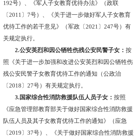
受教育，切实落实“一人一案”，保障能够接受普通
教育的适龄残疾儿童少年在招生片区内就近就便优
先随班就读。
符合国家及自治区、自治州规定的教育优待政
策人员子女（第一类1-4项）入学申请，
需按以下流
程办理：
①申请人向所在工作单位提交申请材料；
②由单位对提交的材料进行初审，确保其真实性与
完整性；③各单位将本单位的《阿图什市教育优待
人员子女汇总表》（附件6）及相关证明材料统一报
送至市教育局进行终审。申请人同时按照要求进行
网上报名。
第一类1-4项所需资料：
①加盖单位公章的《阿
图什市教育优待人员子女汇总表》；②户口首页、
父母户口页、适龄儿童户口页；③按照相关文件规
定的有关证明（佐证）材料。（以上纸质材料由单