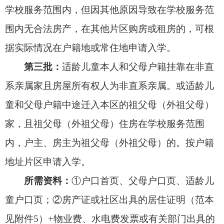
上<截至2025年8月20日满一年>须法人签字、加盖
公章）或监护人办理的工商营业执照（含纳税或免
于纳税相关证明）；③合法住所证明：居住证明
（
见附件5
）
及住所证明（购房的提供房产证、购房
合同或司法公证有关资料；租房的提供连续单独承
租住房或住建部门备案的租房合同<截至2025年8月
20日满一年>及水电费、物业费发票）。
注：
房产指合法购买并已实际入住的商品住
房、市场运作房、单位住房（以有关部门出具的拆
迁安置协议或房屋分配凭证资料为主）；具有合法
手续（拥有房屋权属证、国有土地使用证、集体土
地使用证等材料之一）的自建房。未交房或不具备
入住条件、未经有关部门认定的个人转让房屋、无
合法手续的自建房不予认定，商铺、商业门面房、