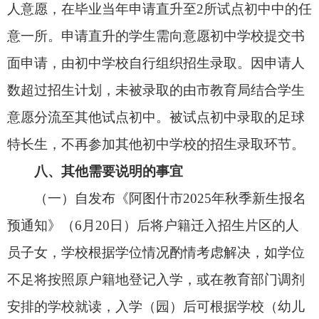
情况时，在兄（姐）非择校入学的前提下，由其监
护人提出申请（申请表
详见
附件7
），结合所申请学
校空余学位情况，给予适当照顾。在随机派位录
取、分班中，允许家长申请双胞胎、多胞胎捆绑分
配到同一所学校或同一班级。
九、转学事宜
为充分解决片区内适龄人口、外来人员随迁子
女、农业转移人口随迁子女
转学
问题，2025年秋季
学期将在城区试点推行“邻校跨片”
转学
政策，符合
转学
条件的学生，可结合实际向转学统筹区内有充
足学位的学校提出
转学
申请。
（一）转学时间。
转学手续办理时间一般为每
学期开学前后2周之内（2025年8月20日至9月6
日）。
（二）注意事项。
转学不得变更就读年级。毕