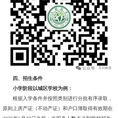
1.军人子女：
按照《自治区退役军人事务厅等
28部门关于印发<新疆维吾尔自治区军人军属、退
役军人和其他优抚对象优待工作实施办法（试行）
>的通知》（新退役军人发〔2021〕27号）、《关
于印发<自治区军人子女义务教育优待工作细化实
施方案>的通知》（新教厅〔2023〕5号）、《优抚
对象及其子女教育优待暂行办法》（民发〔2004〕
192号）、《军人子女教育优待办法》（政联
〔2011〕7号）、《关于进一步做好军人子女教育
优待工作的若干意见》（军政〔2021〕247号）有
关规定执行。
2.公安英烈和因公牺牲伤残公安民警子女：
按
照《关于进一步加强和改进公安英烈和因公牺牲伤
残公安民警子女教育优待工作的通知（公政治