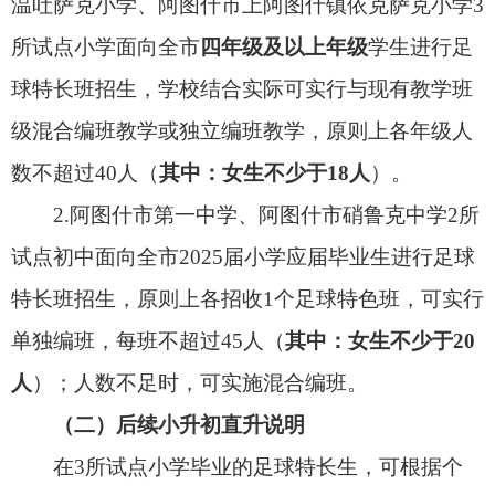
（四）2025年秋季，新建阿图什市昆山实验中
学（十二年一贯制）投入使用，初中面向新城街道
片区招生，招收部分寄宿生。具体生源
见附件1。
（五）2025年秋季，在阿图什市儿童福利院临
设阿图什市昆山实验中学小学部办学点，面向新城
区按照就近就便原则招生一年级新生。
（六）2025年秋季，格达良乡、吐古买提乡小
学毕业生对口直升在市硝鲁克中学寄宿就读；哈拉
峻乡小学毕业生对口直升在市六中寄宿就读。具体
生源
见附件1。
（七）持续落实国家生育政策，对多孩家庭子
女新生入学给予适当照顾，在学位充足的学校探
索“长幼随学”政策。凡因学校划片发生变化而产生
二孩、三孩不能与其在读兄（姐）分配同一所学校