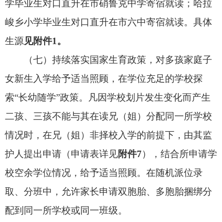
1.“水云见”小区内适龄幼儿可向阿图什市第二
幼儿园申请入园；迎宾路两侧实际居住的原“第十幼
儿园”片区的适龄幼儿，可申请在阿图什市第一幼儿
园（克州中心幼儿园）报名入园，幼儿园根据学位
情况，在有空余学位的前提下接收；如超出学位家
长可报名阿图什市第二幼儿园申请就读。
2.2025年秋季，将原属于克州第二幼儿园片区
的
帕米尔路与文化路交叉处至人民路交叉处路段以
南，天山路与文化路交叉处至人民路交叉处路段以
北，人民路与天山路交叉处至帕米尔路交叉处路段
以西，文化路与天山路交叉处至帕米尔路交叉处以
东（天山路米兰小区、天山花园、恒瑞名都小区
等）及人民路与帕米尔路交叉处至环城北路交叉处
以东（人民路菜窖路高层等）
调整至阿图什市第七