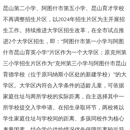
监督举报电话
阿图什市教育局纪检室：0908-4228686、
4223718
市纪委监委办公室：0908-4221658
系统技术服务负责人：
地老师
（19309080186）
附件：1.
2025年招生片区范围
2.
2025年秋季各中小学（幼儿园）招
生计划表
3.
2025年秋季各中小学（幼儿园）招
生热线
4.
阿图什市延缓入园（入学）申请表
5.
居住证明（范本)
6.
阿图什市教育优待人员子女汇总表