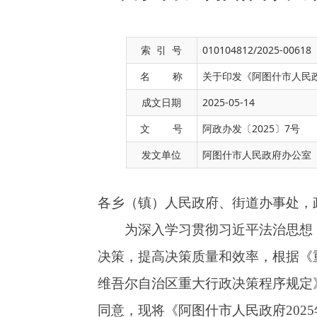
索 引 号
010104812/2025-00618
名 称
关于印发《阿图什市人民政
成文日期
2025-05-14
各乡（镇）人民政府、街道办事处，政府各部门
文 号
阿政办发〔2025〕7号
为深入学习贯彻习近平法治思想，进一步规
发文单位
阿图什市人民政府办公室
决策，提高决策质量和效率，根据《重大行政决
维吾尔自治区重大行政决策程序规定》（自治区
同意，现将《阿图什市人民政府2025年度重大
知如下：
一、列入目录的重大行政决策事项必须严格
公众参与、专家论证、风险评估、合法性审查、
会、市政府常务会等集体讨论决策时，应当说明