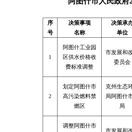
公众
划定阿图什市
克州生态环境
风
2
高污染燃料禁
局阿图什市分
查、
燃区
局
公众
调整阿图什市
市发展和改革
风
3
物业服务收费
委员会
查、
标准
公众
制定阿图什市
市住房和城乡
风
4
餐厨垃圾收费
建设局
查、
标准
文件下载：
关于印发《阿图什市人民政府