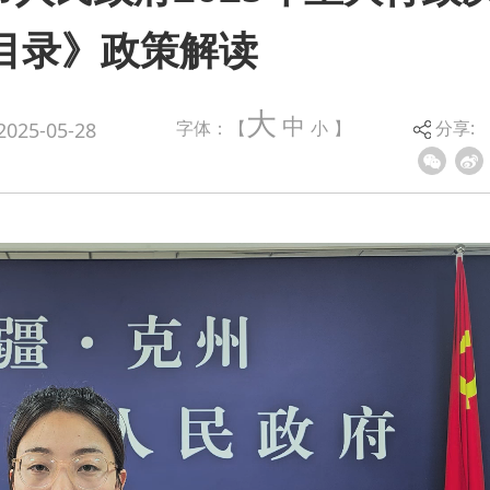
目录》政策解读
大
中
字体：【
小
】
分享:
2025-05-28