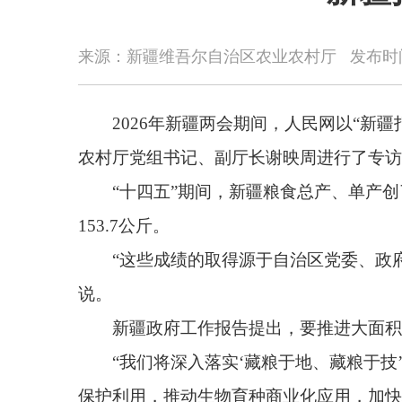
2026年新疆两会期间，人民网以“新疆打造西
来源：新疆维吾尔自治区农业农村厅
发布时
农村厅党组书记、副厅长谢映周进行了专访。
“十四五”期间，新疆粮食总产、单产创了历史新高，
153.7公斤。
“这些成绩的取得源于自治区党委、政府压实各级
说。
新疆政府工作报告提出，要推进大面积均衡增产，
“我们将深入落实‘藏粮于地、藏粮于技’战略，
保护利用，推动生物育种商业化应用，加快培育优良
党中央赋予新疆打造全国优质农牧产品重要供给
“我们将突出优质和重要供给基地两个关键，统筹
周表示。
一是坚持农林牧渔并举。对有一定产业基础和数