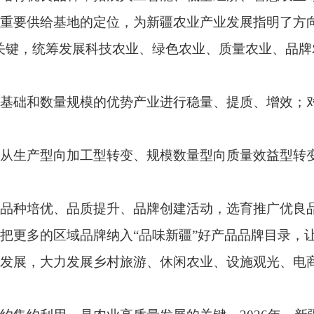
向加工型转变、规模数量型向质量效益型转变、单一产业链培育
、品质提升、品牌创建活动，选育推广优良品种，建立从生产到
域品牌纳入“品味新疆”好产品品牌目录，让好产品卖出好价钱。
力发展乡村旅游、休闲农业、设施观光、电商直播等特色优势产
，是农业高质量发展的关键。2026年，新疆将实行最严格的水
，大力推广干播湿出、智能灌溉、水肥一体化等节水技术，最大限
、增产增收一起抓，稳粮、优棉、强果、兴畜、促特色，持续增强
贡献。”谢映周说。