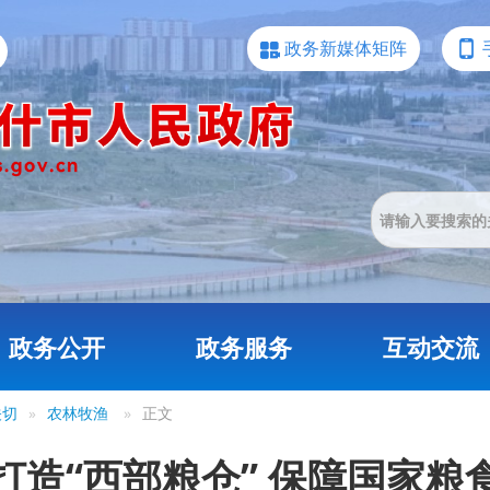
政务新媒体矩阵
政务公开
政务服务
互动交流
关切
»
农林牧渔
»
正文
打造“西部粮仓” 保障国家粮