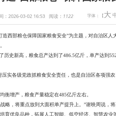
部粮仓保障国家粮食安全”为主题，对自治区人大代表，自治区党委
大
字体：【
间：
2026-03-02 16:53
阅读：
1122
粮食总产达到了486.5亿斤，单产达到552.8公斤，平均单产
党政抓粮食安全责任，也是自治区各项强农、惠农、富农政策支
粮食产量稳定在485亿斤左右。
将重点放到大面积单产提升上。”谢映周说，将高质量推进高标准农
品种，拓展人工智能、低空经济、智慧农业等应用场景，集成推广
基地的定位，为新疆农业产业发展指明了方向。
发展科技农业、绿色农业、质量农业、品牌农业，培育发展农业
量规模的优势产业进行稳量、提质、增效；对市场前景好、特色