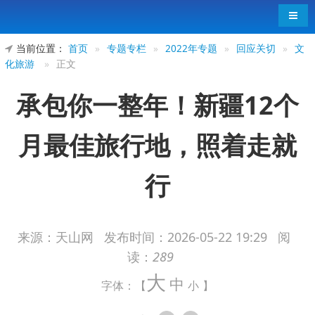
导航
当前位置：
首页
»
专题专栏
»
2022年专题
»
回应关切
»
文
化旅游
»
正文
承包你一整年！新疆12个
月最佳旅行地，照着走就
行
来源：天山网
发布时间：
2026-05-22 19:29
阅
读：
289
你以为新疆的风景只有一种美吗？不，它的美
大
从不停歇，每个月都能翻开不同篇章。
中
字体：【
小
】
春日，赴帕米尔看杏花落满肩头