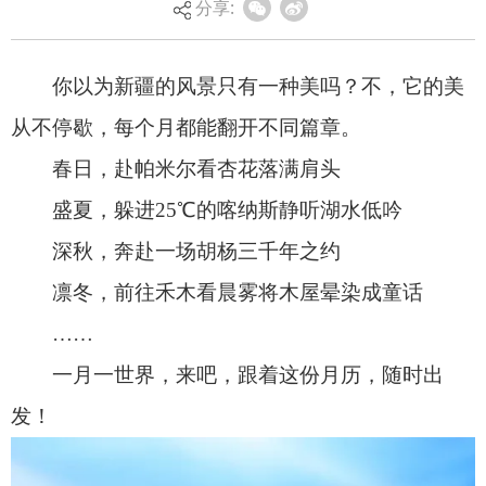
分享:
盛夏，躲进25℃的喀纳斯静听湖水低吟
深秋，奔赴一场胡杨三千年之约
凛冬，前往禾木看晨雾将木屋晕染成童话
……
一月一世界，
来吧，
跟着这份月历，随时出
发！