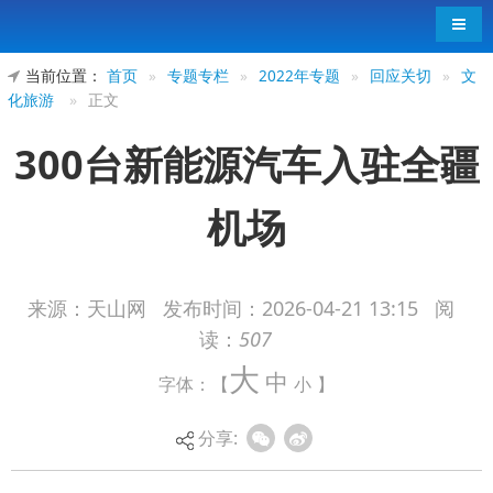
导航
当前位置：
首页
»
专题专栏
»
2022年专题
»
回应关切
»
文
化旅游
»
正文
300台新能源汽车入驻全疆
机场
来源：天山网
发布时间：
2026-04-21 13:15
阅
读：
507
4月19日，新疆机场（集团）有限责任公司
大
中
字体：【
小
】
（以下简称“新疆机场集团”）联合岚图汽车在全疆
机场投放300台高端新能源车辆，推出“下机取车、
分享:
异地还车、畅游新疆”一体化服务，实现航空快速抵
达、自驾深度慢游，进一步将天山南北优质旅游资