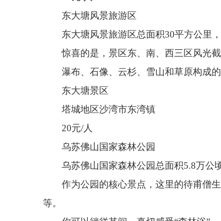
东大塘景区
塔城地区沙湾市东湾镇
20
元
/
人
乌苏佛山国家森林公园
乌苏佛山国家森林公园总面积
5.8
万公顷，坐落在
作为公园的核心景点，这里的待甫僧生态园里有
8
等。
你可以徜徉其间，真切感受
“森林浴”。
乌苏佛山国家森林公园
‌塔城地区乌苏市
095
乡道附近
38
元
/
人
鹿角湾景区
鹿角湾景区地表起伏和缓，公景区内动植物资源
这里牧草丰茂，远处雪峰轮廓清晰，草原、森林
塔城地区沙湾市梅鹿度假村南
50
米