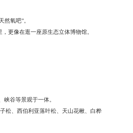
。
松、天山花楸、白桦
息之地。