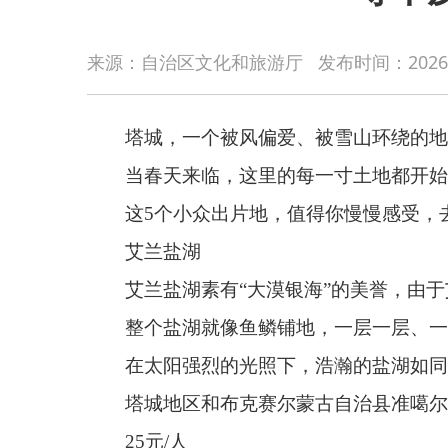
塔城，一个被风偏爱、被雪山环绕的地方。
来源：自治区文化和旅游厅
发布时间：
2026
当春天来临，这里的每一寸土地都开始苏醒，草
这
5
个小众出片地，值得你慢慢感受，去邂逅一场
艾兰盐湖
艾兰盐湖素有
“大漠银海”的美誉，由于艾兰盐湖
整个盐湖就像鱼鳞铺地，一层一层、一浪一浪地
在太阳强烈的光照下，浩瀚的盐湖如同一个巨大
塔城地区和布克赛尔蒙古自治县准噶尔盆地附近
25
元
/
人
东大塘风景旅游区
东大塘风景旅游区总面积
30
平方公里，
98%
的森
惊喜的是，景区东、南、西三区风光截然不同，
瀑布、石像、云杉、雪山和草原构成的天然油画