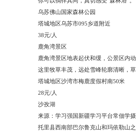
28
元
/
人
沙孜湖
来源：学习强国新疆学习平台
常佃学
摄
托里县西南部巴尔鲁克山和玛依勒山之间，有一
沙孜湖。
沙孜湖似一条淡蓝色的绸带，柔美秀丽，牛羊如
塔城，用自然与烟火，静静等待每一位愿意慢下
收拾行囊吧，趁阳光正好，趁风温柔，去塔城，