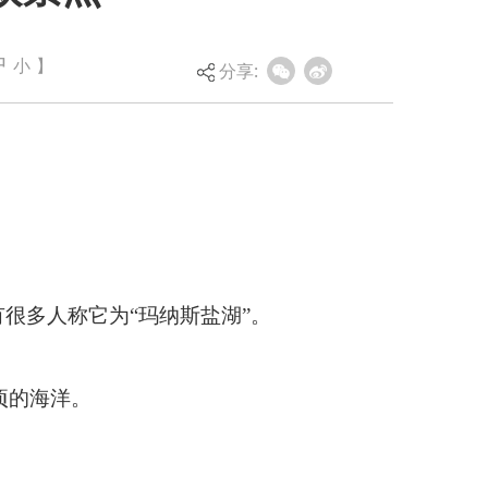
中
小
】
分享:
盐湖”。
生态立体博物馆。