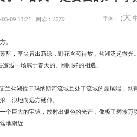
大
字体：【
-03-09 13:21
阅读：
1270
尖冒出新绿，野花含苞待放，盐湖泛起微光。
属于春天的、刚刚好的相遇。
位于玛纳斯河流域且处于流域的最尾端，也有很多人称它为“玛纳斯
向远方延伸。
的宝镜，放射出银色的光芒，像极了碧波万顷的海洋。
林覆盖率，呼吸间似乎都浸满松木香，堪称“天然氧吧”。
从草原到冰川多种景观垂直切换，所以来这里，更像在逛一座原
，一步一景，满眼惬意。