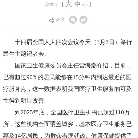
大
中
字体：【
小
】
国家卫生健康委员会主任
雷海潮介绍，目前，
已有超过90%的居民能够在15分钟内到达最近的医
分享:
疗服务点，这一数据表明我国医疗卫生服务的可及
性得到明显改善。
到2025年底，全国医疗卫生机构已超过110万
所，这些机构全面覆盖城乡，基本医疗卫生服务已
惠及14亿居民，为群众看病就诊、健康保健提供了
极大便利。
我国的医疗卫生从业人员队伍也在持续壮大，
截至2025年，全国卫生人员总数超过1608万人，其
中执业（助理）医师数达529万人，注册护士超过
603万人。
雷海潮指出，对于14亿人口来说，我国医疗卫
生资源还需要持续发展完善。“十四五”期间，医疗