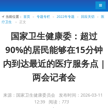
导航
当前位置：
首页
»
专题专栏
»
2022年专题
»
回应关切
»
医
疗卫生
»
正文
国家卫生健康委：超过
90%的居民能够在15分钟
内到达最近的医疗服务点 |
两会记者会
来源：国家卫生健康委员会
发布时间：
2026-03-11
十四届全国人大四次会议今天（3月7日）举行
12:39
阅读：
773
民生主题记者会。