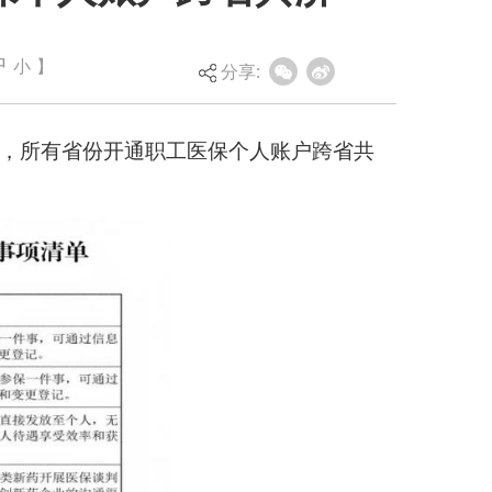
工医保个人账户跨省共
中
小
】
分享: