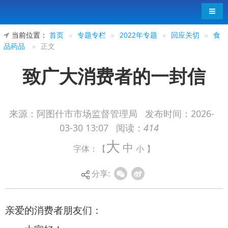
导航
当前位置：
首页
»
专题专栏
»
2022年专题
»
回应关切
»
食
品药品
»
正文
致广大消费者的一封信
来源：阿图什市市场监督管理局
发布时间：
2026-
03-30 13:07
阅读：
414
亲爱的消费者朋友们：
大
中
字体：【
小
】
大家好！
食品安全无小事，百姓
餐桌是民生
。网络餐饮
分享:
服务食品安全与每一位消费者的日常生活息息相
关，是我们最关心、最直接、最现实的民生利益问
题。为进一步织密食品安全监督网络，构建政府监