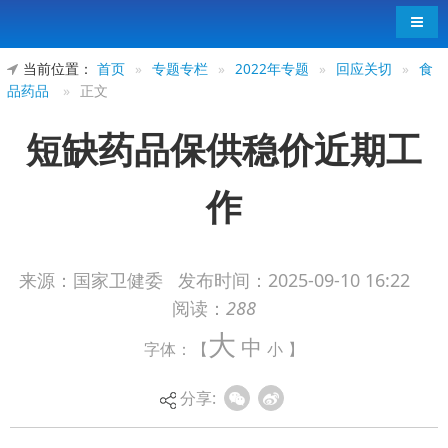
导航
当前位置：
首页
»
专题专栏
»
2022年专题
»
回应关切
»
食
品药品
»
正文
短缺药品保供稳价近期工
作
来源：国家卫健委
发布时间：
2025-09-10 16:22
阅读：
288
近阶段，国家和省两级依托短缺药品供应保障
大
中
字体：【
小
】
工作会商联动机制，加强部门协同，细化政策措
施，优化监测预警，提升分级应对处置质效，统筹
分享:
做好短缺药品保供稳价各项工作。
一、多部门协同保障短缺药品稳定供应。国家