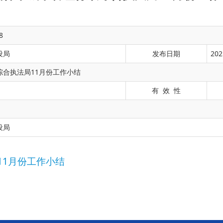
8
设局
发布日期
202
合执法局11月份工作小结
有 效 性
作小结
设局