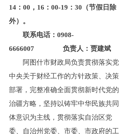
阿图什市财政局负责贯彻落实党
中央关于财经工作的方针政策、决策
部署，完整准确全面贯彻新时代党的
治疆方略，坚持以铸牢中华民族共同
体意识为主线，贯彻落实自治区党
委、自治州党委、市委、市政府的工
作要求，把坚持和加强党对财政工作
的集中统一领导落实到履行职责过程
中。主要职责是：
(一)根据阿图什市国民经济和社会
发展战略，拟订市财政发展战略、中
长期财政规划和改革方案并组织实
施；分析预测宏观经济形势，参与制
定宏观经济政策，提出运用财税政策