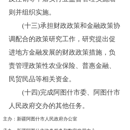
主办：新疆阿图什市人民政府办公室