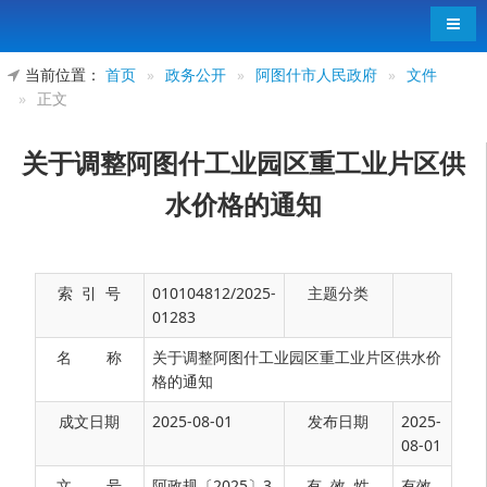
导航
当前位置：
首页
»
政务公开
»
阿图什市人民政府
»
文件
»
正文
关于调整阿图什工业园区重工业片区供
水价格的通知
索 引 号
010104812/2025-
主题分类
01283
名 称
关于调整阿图什工业园区重工业片区供水价
格的通知
成文日期
2025-08-01
发布日期
2025-
08-01
文 号
阿政规〔2025〕3
有 效 性
有效