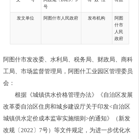
阿图什市发改委、水利局、税务局、财政局、商科
号
工局、市场监督管理局，阿图什工业园区管理委员
发文单位
阿图什市人民政府
发布机构
阿图
会：
什市
人民
根据《城镇供水价格管理办法》《自治区发展
政府
改革委自治区住房和城乡建设厅关于印发<自治区
城镇供水定价成本监审实施细则>的通知》（新发
改规〔2022〕7号）等文件规定，为进一步优化水
资源配置，促进工业园区重工业片区供水企业良性
发展和正常运行，同时合理考虑用水企业用水负
担，在依法依规开展成本监审、价格听证、合法性
审查等程序基础上，经阿图什市十届人民政府第六
十八次常务会议研究，决定调整阿图什工业园区重
工业片区供水价格，现将有关事项通知如下：
一、供水价格