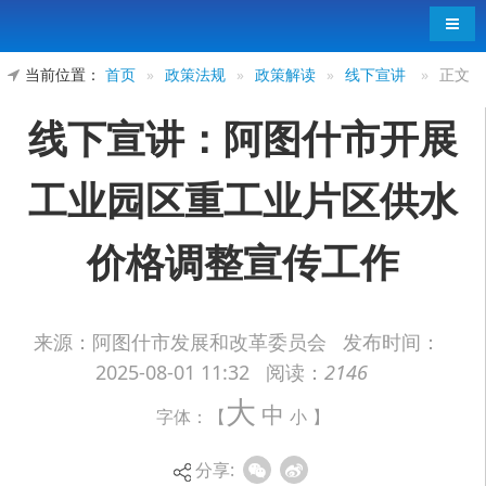
导航
当前位置：
首页
»
政策法规
»
政策解读
»
线下宣讲
»
正文
线下宣讲：阿图什市开展
工业园区重工业片区供水
价格调整宣传工作
来源：阿图什市发展和改革委员会
发布时间：
2025-08-01 11:32
阅读：
2146
为积极响应阿图什市人民政府关于调整阿图什
大
中
工业园区重工业片区供水价格的通知要求，阿图什
字体：【
小
】
新锐园区发展投资有限责任公司迅速部署、高效行
分享:
动，全面推进价格调整通知及政策解读的宣传工