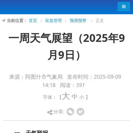
导航
当前位置：
首页
»
应急管理
»
预测预警
»
正文
一周天气展望（2025年9
月9日）
来源：阿图什市气象局
发布时间：
2025-09-09
14:18
阅读：
391
一、天气预报
大
中
字体：【
小
】
9月9日午后～11日，我市有一次大风天气过
程，各地西北风6～7级，其中吐古买提乡、阿湖乡
分享:
阵风8～9级，瞬间最大风力可达11级。
未来一周内的其他时间，以晴间多云天气为